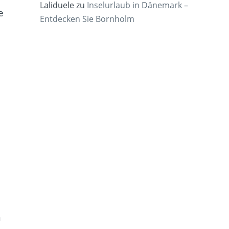
Laliduele
zu
Inselurlaub in Dänemark –
e
Entdecken Sie Bornholm
n