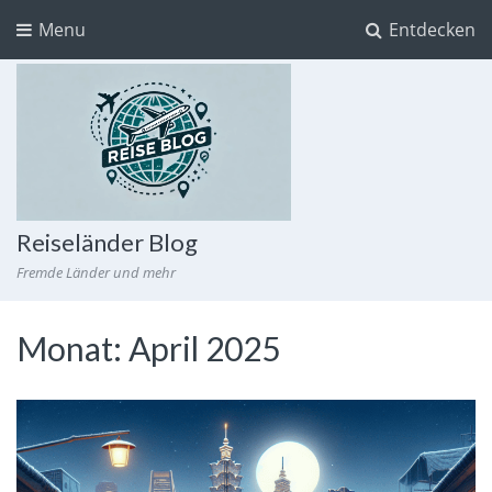
Menu
Entdecken
Reiseländer Blog
Fremde Länder und mehr
Monat:
April 2025