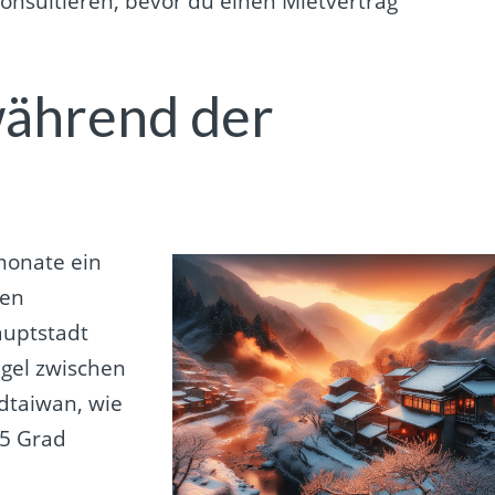
onsultieren, bevor du einen Mietvertrag
während der
monate ein
den
auptstadt
egel zwischen
dtaiwan, wie
25 Grad