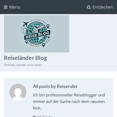
Menu
Entdecken
Reiseländer Blog
Fremde Länder und mehr
All posts by Reisender
Ich bin professioneller Reiseblogger und
immer auf der Suche nach dem neusten
Kick.
All Posts